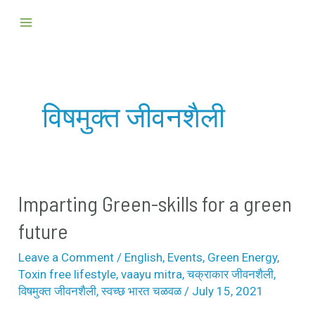
Skip
Main
to
Menu
content
विषमुक्त जीवनशैली
Imparting Green-skills for a green
Imparting
Green-
future
skills
Leave a Comment
/
English
,
Events
,
Green Energy
,
for
Toxin free lifestyle
,
vaayu mitra
,
चक्राकार जीवनशैली
,
a
विषमुक्त जीवनशैली
,
स्वच्छ भारत चळवळ
/
July 15, 2021
green