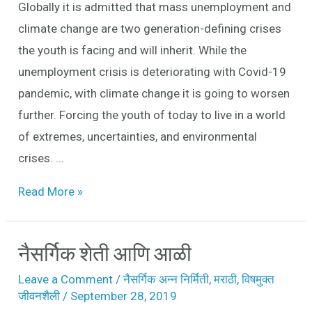
Globally it is admitted that mass unemployment and
future
climate change are two generation-defining crises
the youth is facing and will inherit. While the
unemployment crisis is deteriorating with Covid-19
pandemic, with climate change it is going to worsen
further. Forcing the youth of today to live in a world
of extremes, uncertainties, and environmental
crises. …
Read More »
नैसर्गिक शेती आणि आळी
नैसर्गिक
शेती
Leave a Comment
/
नैसर्गिक अन्न निर्मिती
,
मराठी
,
विषमुक्त
आणि
जीवनशैली
/
September 28, 2019